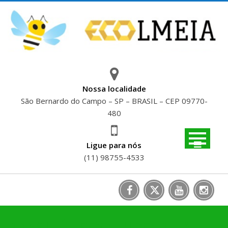
Skip
to
content
Nossa localidade
São Bernardo do Campo – SP – BRASIL – CEP 09770-
480
Ligue para nós
(11) 98755-4533
BRASIL É ESCOLHIDO PELA