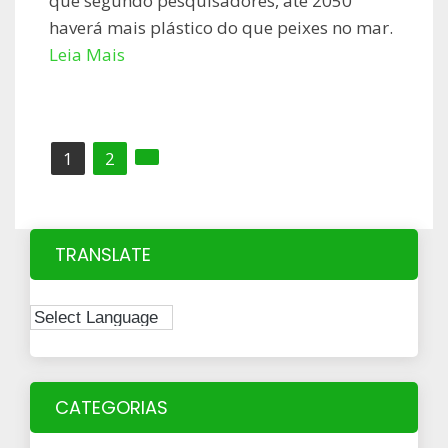
que segundo pesquisadores, até 2050
haverá mais plástico do que peixes no mar.
Leia Mais
Paginação
1
2
de
posts
TRANSLATE
CATEGORIAS