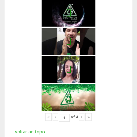
«
‹
of
4
›
»
voltar ao topo