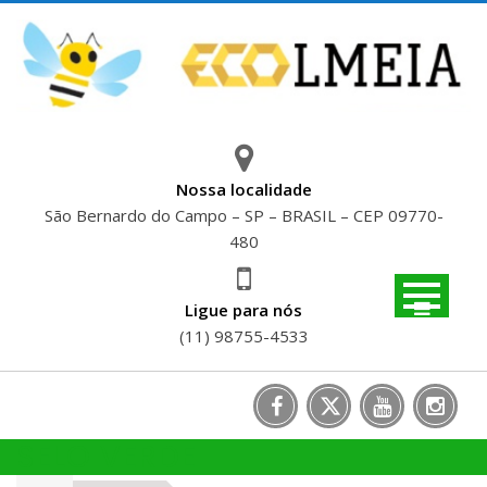
Skip
to
content
Nossa localidade
São Bernardo do Campo – SP – BRASIL – CEP 09770-
480
Ligue para nós
(11) 98755-4533
SELO VERDE