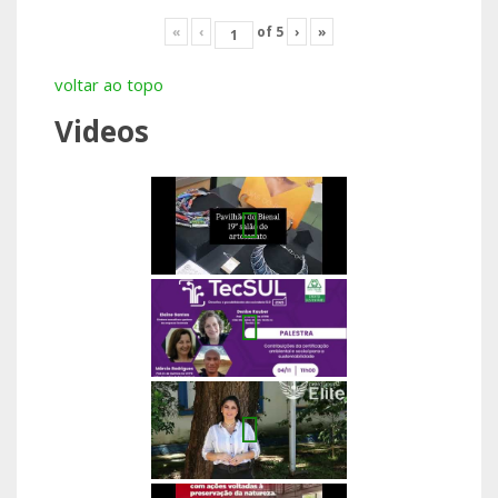
«
‹
of
5
›
»
voltar ao topo
Videos