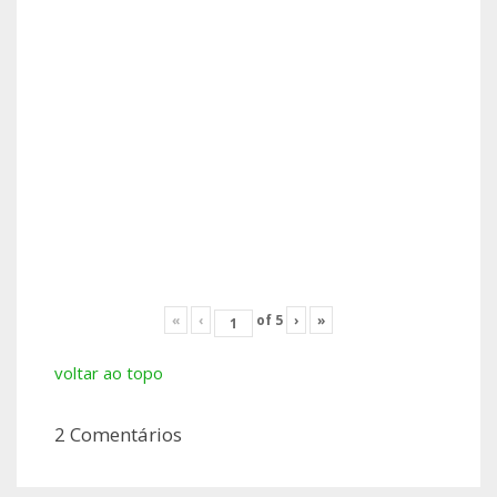
«
‹
of
5
›
»
voltar ao topo
2 Comentários