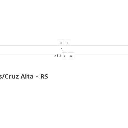
«
‹
of
3
›
»
/Cruz Alta – RS