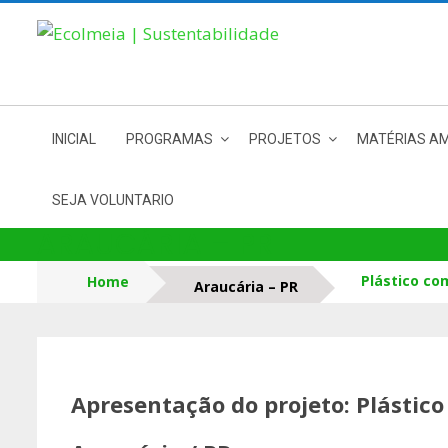
Skip
to
content
INICIAL
PROGRAMAS
PROJETOS
MATÉRIAS AM
SEJA VOLUNTARIO
ARAUCÁRIA – PR
Plástico co
Home
Araucária – PR
Apresentação do projeto: Plástic