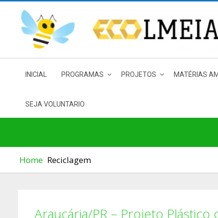
Skip
to
content
INICIAL
PROGRAMAS
PROJETOS
MATÉRIAS AM
SEJA VOLUNTARIO
ARAUCÁRIA/PR – PROJETO 
Home
Reciclagem
Araucária/PR – Projeto Plástic