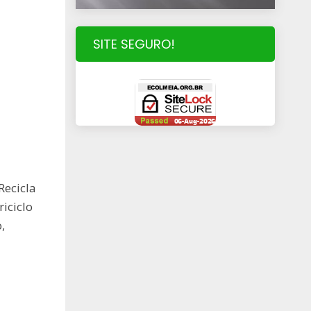
SITE SEGURO!
Recicla
iciclo
,