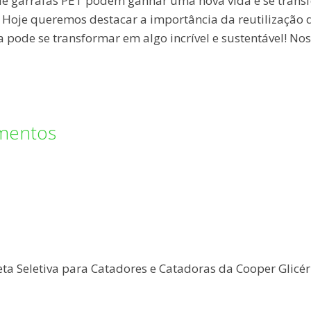
e garrafas PET podem ganhar uma nova vida e se trans
Hoje queremos destacar a importância da reutilização 
pode se transformar em algo incrível e sustentável! No
amentos
eta Seletiva para Catadores e Catadoras da Cooper Glicér