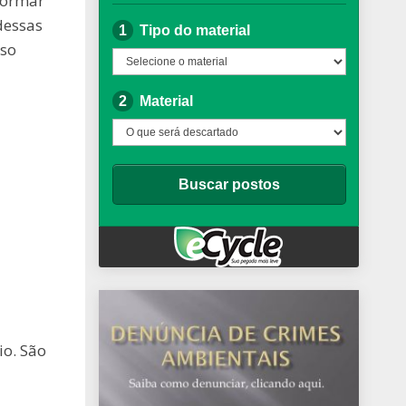
formar
dessas
sso
io. São