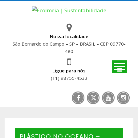
Skip
to
content
Nossa localidade
São Bernardo do Campo – SP – BRASIL – CEP 09770-
480
Ligue para nós
(11) 98755-4533
PLÁSTICO NO OCEANO –