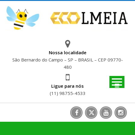
Skip
to
content
Nossa localidade
São Bernardo do Campo – SP – BRASIL – CEP 09770-
480
Ligue para nós
(11) 98755-4533
BIOCONSTRUÇÃO: SISTEMAS