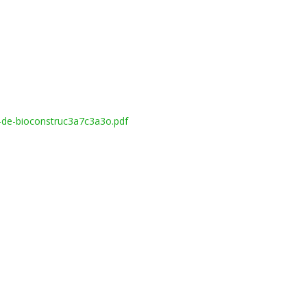
-de-bioconstruc3a7c3a3o.pdf