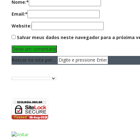
Nome:
*
Email:
*
Website:
Salvar meus dados neste navegador para a próxima v
Buscar no site por...
Translate:
Site Seguro!
Voltar lá pra cima