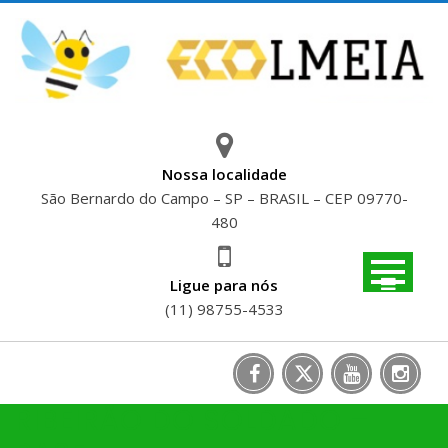
Skip
to
content
Nossa localidade
São Bernardo do Campo – SP – BRASIL – CEP 09770-
480
Ligue para nós
(11) 98755-4533
RIBEIRÃO DO SOLDADO –