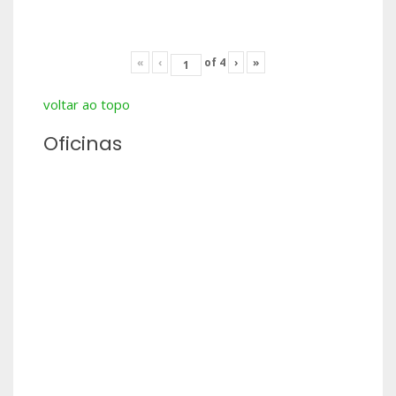
«
‹
of
4
›
»
voltar ao topo
Oficinas