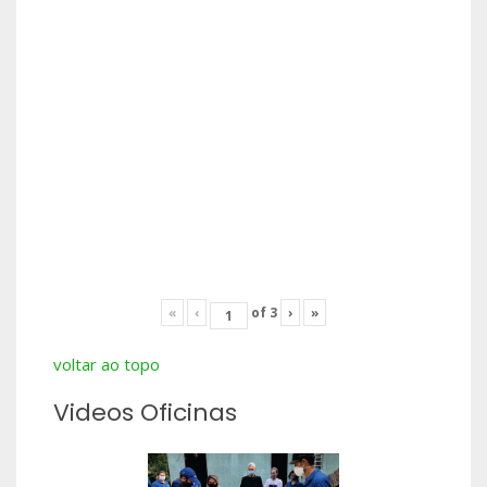
«
‹
of
3
›
»
voltar ao topo
Videos Oficinas