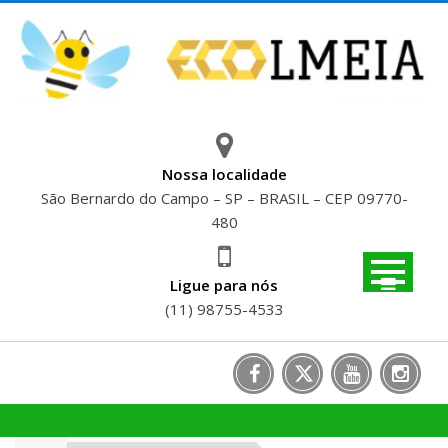
Skip
to
content
Nossa localidade
São Bernardo do Campo – SP – BRASIL – CEP 09770-
480
Ligue para nós
(11) 98755-4533
PROJETO ÁGUA VIVA | BASF