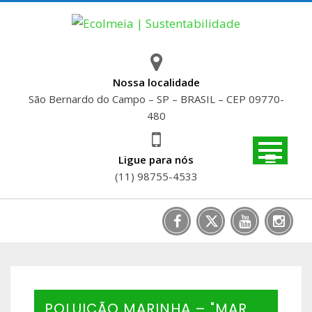
Skip
to
content
Nossa localidade
São Bernardo do Campo – SP – BRASIL – CEP 09770-
480
Ligue para nós
(11) 98755-4533
POLUIÇÃO MARINHA – "MAR