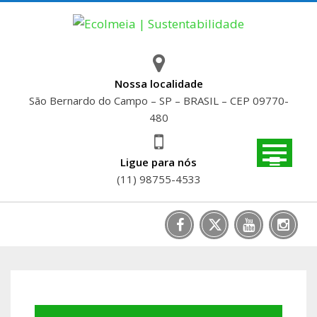
Skip
to
content
Nossa localidade
São Bernardo do Campo – SP – BRASIL – CEP 09770-
480
Ligue para nós
(11) 98755-4533