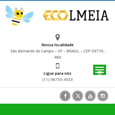
Skip
to
content
Nossa localidade
São Bernardo do Campo – SP – BRASIL – CEP 09770-
480
Ligue para nós
(11) 98755-4533
SERINGA NO LIXO –