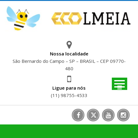
Skip
to
content
Nossa localidade
São Bernardo do Campo – SP – BRASIL – CEP 09770-
480
Ligue para nós
(11) 98755-4533
IMPORTÂNCIA DAS ÁREAS