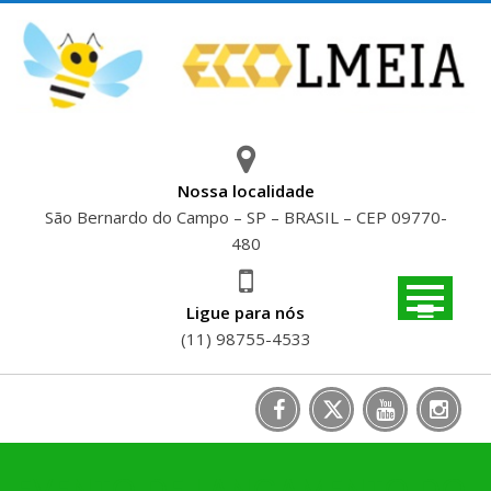
Skip
to
content
Nossa localidade
São Bernardo do Campo – SP – BRASIL – CEP 09770-
480
Ligue para nós
(11) 98755-4533
EVENTO DE LANÇAMENTO DO