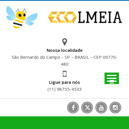
Skip
to
content
Nossa localidade
São Bernardo do Campo – SP – BRASIL – CEP 09770-
480
Ligue para nós
(11) 98755-4533
GARRAFAS PET EM BLOCOS