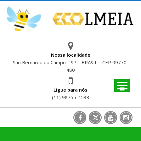
Skip
to
content
Nossa localidade
São Bernardo do Campo – SP – BRASIL – CEP 09770-
480
Ligue para nós
(11) 98755-4533
DUPLA FRANKY & JACQUE –