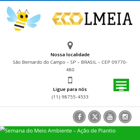
Skip
to
content
Nossa localidade
São Bernardo do Campo – SP – BRASIL – CEP 09770-
480
Ligue para nós
(11) 98755-4533