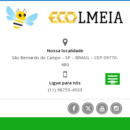
Skip
to
content
Nossa localidade
São Bernardo do Campo – SP – BRASIL – CEP 09770-
480
Ligue para nós
(11) 98755-4533
MÁQUINA DE FAZER ÁGUA