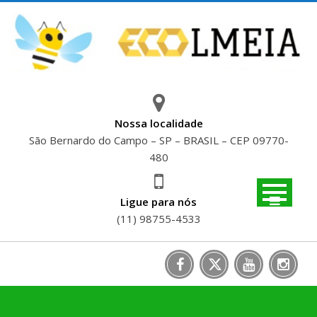
Skip
to
content
Nossa localidade
São Bernardo do Campo – SP – BRASIL – CEP 09770-
480
Ligue para nós
(11) 98755-4533
UTFPR – EVENTOS