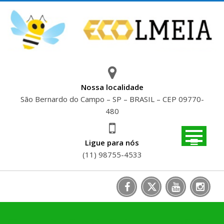
Skip
to
content
Nossa localidade
São Bernardo do Campo – SP – BRASIL – CEP 09770-
480
Ligue para nós
(11) 98755-4533
GUIA DAS AVES DE ALTEROSA