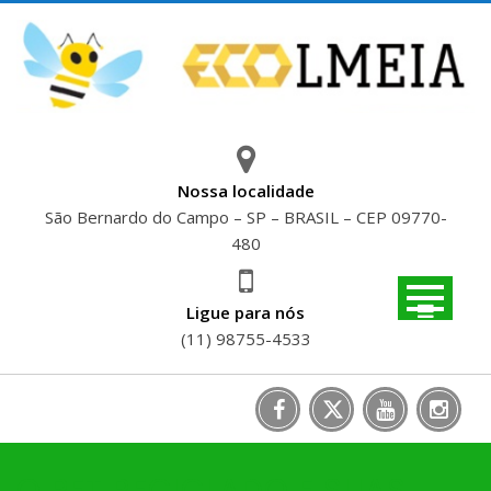
Skip
to
content
Nossa localidade
São Bernardo do Campo – SP – BRASIL – CEP 09770-
480
Ligue para nós
(11) 98755-4533
O PET RECICLADO E SUAS