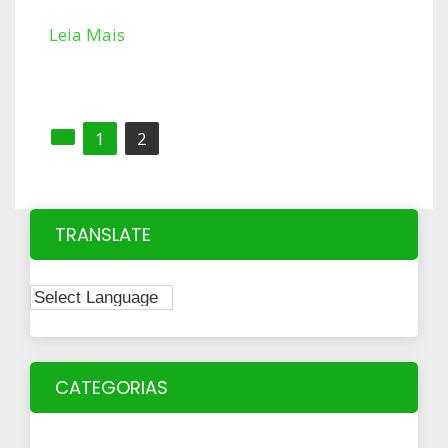
Leia Mais
Paginação
1
2
de
posts
TRANSLATE
CATEGORIAS