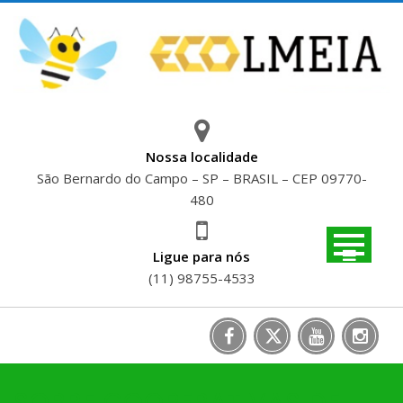
Skip
to
content
Nossa localidade
São Bernardo do Campo – SP – BRASIL – CEP 09770-
480
Ligue para nós
(11) 98755-4533
SOBRE COOPERATIVAS DE