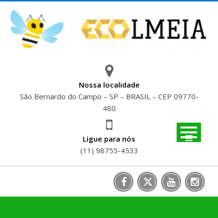
Skip
to
content
Nossa localidade
São Bernardo do Campo – SP – BRASIL – CEP 09770-
480
Ligue para nós
(11) 98755-4533
CONDOMÍNIO EM