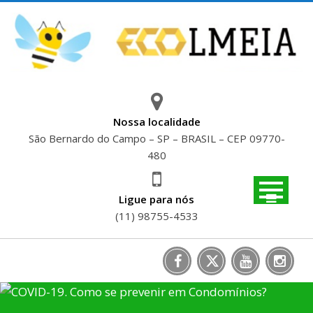
Skip
to
content
Nossa localidade
São Bernardo do Campo – SP – BRASIL – CEP 09770-
480
Ligue para nós
(11) 98755-4533