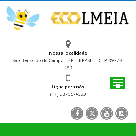
Skip
to
content
Nossa localidade
São Bernardo do Campo – SP – BRASIL – CEP 09770-
480
Ligue para nós
(11) 98755-4533
CADERNOS DE RECICLAGEM