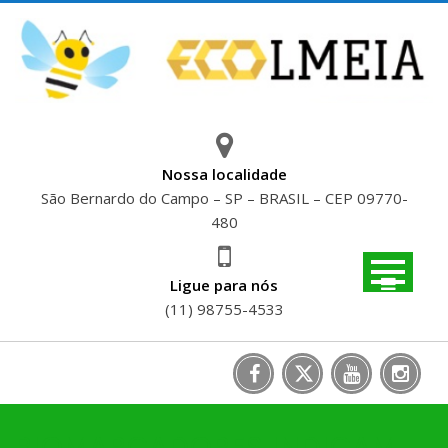
Skip
to
content
Nossa localidade
São Bernardo do Campo – SP – BRASIL – CEP 09770-
480
Ligue para nós
(11) 98755-4533
BIOMARCADORES INDICAM