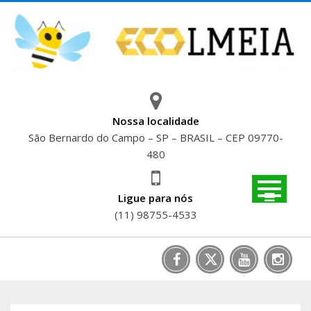
Skip
to
content
Nossa localidade
São Bernardo do Campo – SP – BRASIL – CEP 09770-
480
Ligue para nós
(11) 98755-4533