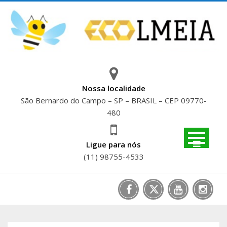
Skip
to
content
Nossa localidade
São Bernardo do Campo – SP – BRASIL – CEP 09770-
480
Ligue para nós
(11) 98755-4533