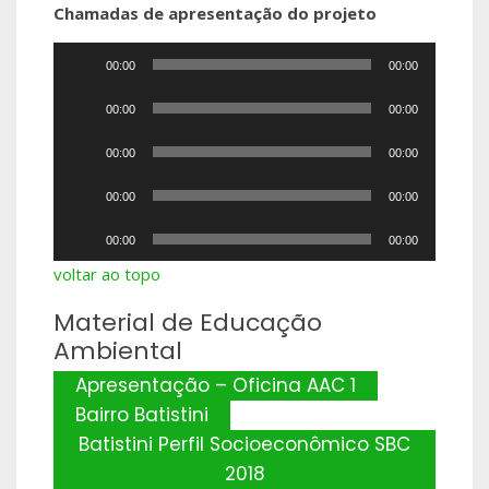
Chamadas de apresentação do projeto
Tocador
00:00
00:00
de
Tocador
áudio
00:00
00:00
de
Tocador
áudio
00:00
00:00
de
Tocador
áudio
00:00
00:00
de
Tocador
áudio
00:00
00:00
de
voltar ao topo
áudio
Material de Educação
Ambiental
Apresentação – Oficina AAC 1
Bairro Batistini
Batistini Perfil Socioeconômico SBC
2018