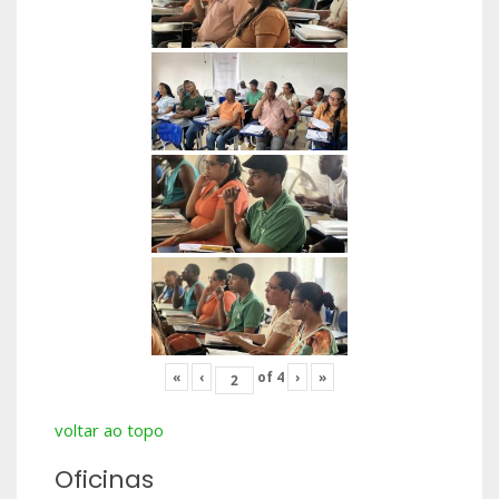
«
‹
of
4
›
»
voltar ao topo
Oficinas