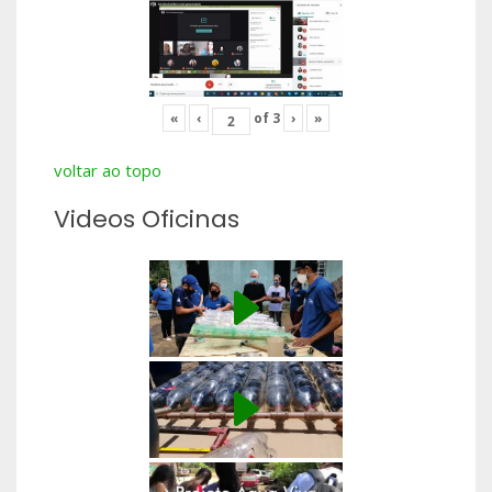
«
‹
of
3
›
»
voltar ao topo
Videos Oficinas