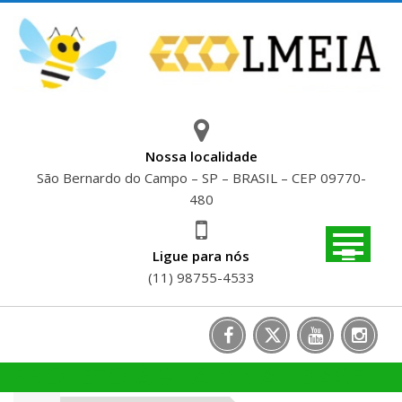
Skip
to
content
Nossa localidade
São Bernardo do Campo – SP – BRASIL – CEP 09770-
480
Ligue para nós
(11) 98755-4533
PROJETO ÁGUA VIVA | BASF