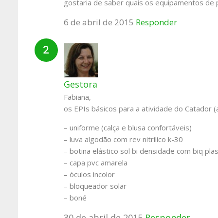
gostaria de saber quais os equipamentos de p
6 de abril de 2015
Responder
Gestora
Fabiana,
os EPIs básicos para a atividade do Catador (a
– uniforme (calça e blusa confortáveis)
– luva algodão com rev nitrilico k-30
– botina elástico sol bi densidade com biq pla
– capa pvc amarela
– óculos incolor
– bloqueador solar
– boné
30 de abril de 2015
Responder