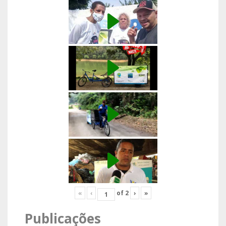
«
‹
of
2
›
»
Publicações