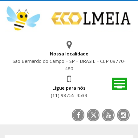
Skip
to
content
Nossa localidade
São Bernardo do Campo – SP – BRASIL – CEP 09770-
480
Ligue para nós
(11) 98755-4533