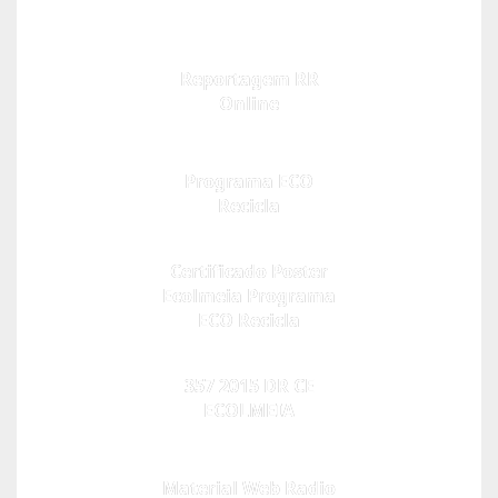
Reportagem RR
Online
Programa ECO
Recicla
Certificado Poster
Ecolmeia Programa
ECO Recicla
357 2015 DR CE
ECOLMEIA
Material Web Radio