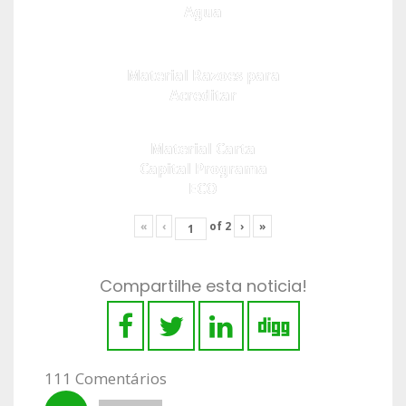
Agua
Material Razoes para
Acreditar
Material Carta
Capital Programa
ECO
«
‹
of
2
›
»
Compartilhe esta noticia!
111 Comentários