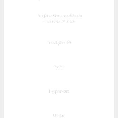
Projeto Generosidade
- Editora Globo
Tradição RS
Yara
Hypeness
UFRN