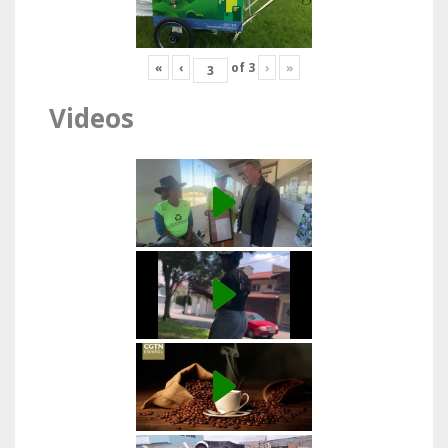
«
‹
of
3
›
»
Videos