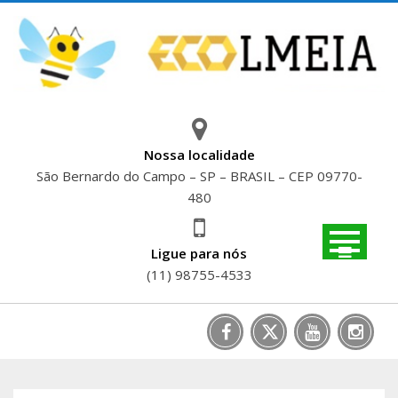
Skip
to
content
Nossa localidade
São Bernardo do Campo – SP – BRASIL – CEP 09770-
480
Ligue para nós
(11) 98755-4533