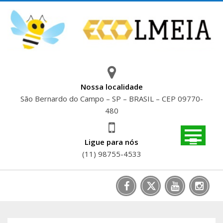
Skip
to
content
Nossa localidade
São Bernardo do Campo – SP – BRASIL – CEP 09770-
480
Ligue para nós
(11) 98755-4533