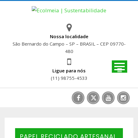
Skip
to
content
Nossa localidade
São Bernardo do Campo – SP – BRASIL – CEP 09770-
480
Ligue para nós
(11) 98755-4533
PAPEL RECICLADO ARTESANAL