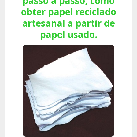
passo a passo, como
obter papel reciclado
artesanal a partir de
papel usado.