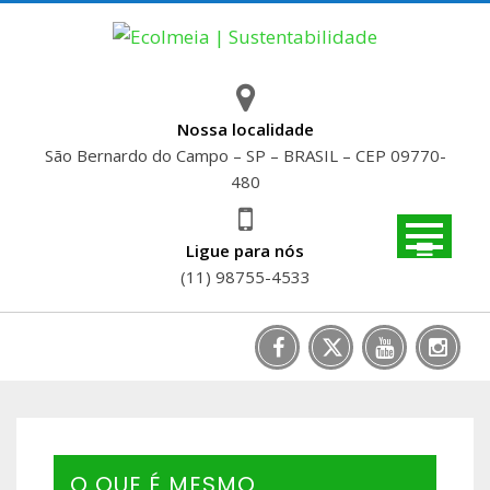
Skip
to
content
Nossa localidade
São Bernardo do Campo – SP – BRASIL – CEP 09770-
480
Ligue para nós
(11) 98755-4533
O QUE É MESMO