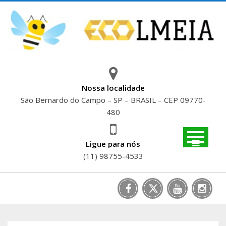
Skip
to
content
Nossa localidade
São Bernardo do Campo – SP – BRASIL – CEP 09770-
480
Ligue para nós
(11) 98755-4533