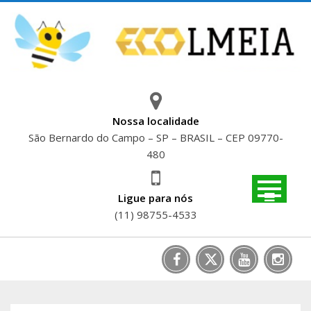
Skip
to
content
Nossa localidade
São Bernardo do Campo – SP – BRASIL – CEP 09770-
480
Ligue para nós
(11) 98755-4533