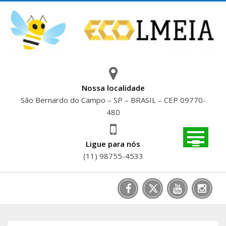
Skip
to
content
Nossa localidade
São Bernardo do Campo – SP – BRASIL – CEP 09770-
480
Ligue para nós
(11) 98755-4533