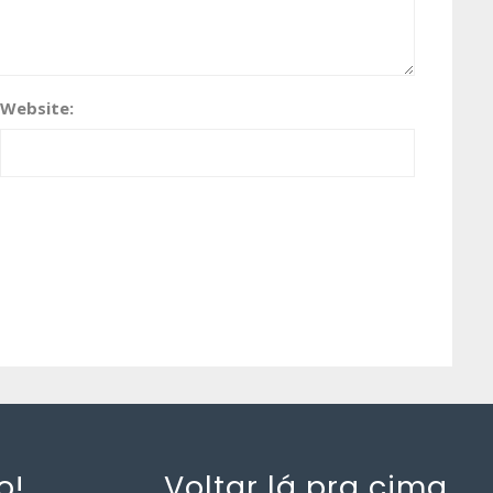
Website:
o!
Voltar lá pra cima