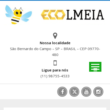
Skip
to
content
Nossa localidade
São Bernardo do Campo – SP – BRASIL – CEP 09770-
480
Ligue para nós
(11) 98755-4533