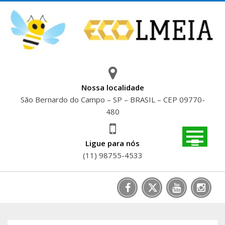
Skip
to
content
Nossa localidade
São Bernardo do Campo – SP – BRASIL – CEP 09770-
480
Ligue para nós
(11) 98755-4533