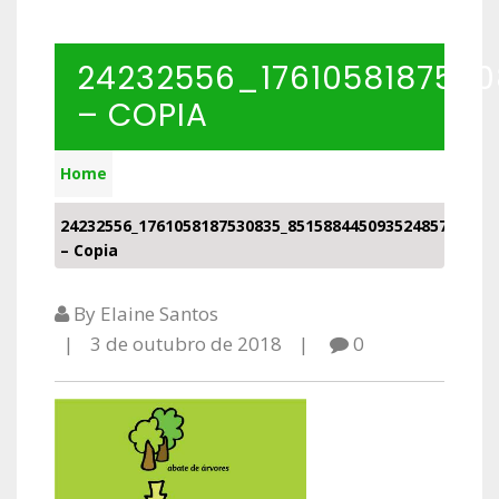
24232556_176105818753
– COPIA
Home
24232556_1761058187530835_8515884450935248574_n
– Copia
By Elaine Santos
3 de outubro de 2018
0