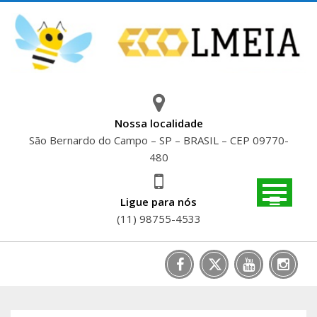
Skip
to
content
Nossa localidade
São Bernardo do Campo – SP – BRASIL – CEP 09770-
480
Ligue para nós
(11) 98755-4533