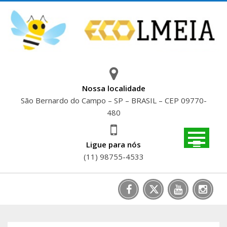
Skip
to
content
Nossa localidade
São Bernardo do Campo – SP – BRASIL – CEP 09770-
480
Ligue para nós
(11) 98755-4533