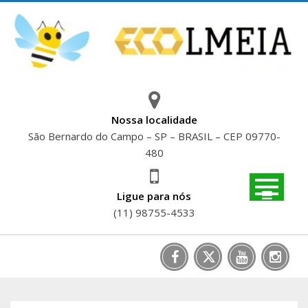
Skip
to
content
Nossa localidade
São Bernardo do Campo – SP – BRASIL – CEP 09770-
480
Ligue para nós
(11) 98755-4533