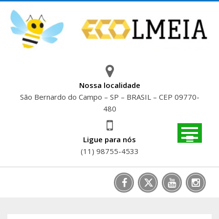
Skip
to
content
Nossa localidade
São Bernardo do Campo – SP – BRASIL – CEP 09770-
480
Ligue para nós
(11) 98755-4533