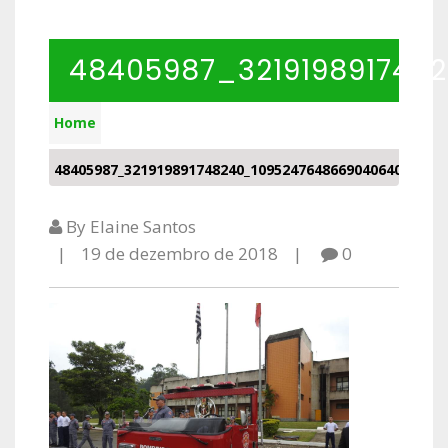
48405987_321919891748
Home
48405987_321919891748240_1095247648669040640_n
By Elaine Santos
19 de dezembro de 2018
0