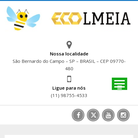
Skip
to
content
Nossa localidade
São Bernardo do Campo – SP – BRASIL – CEP 09770-
480
Ligue para nós
(11) 98755-4533