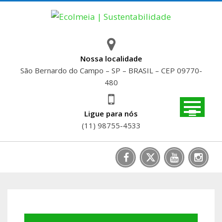
Skip
to
content
Nossa localidade
São Bernardo do Campo – SP – BRASIL – CEP 09770-
480
Ligue para nós
(11) 98755-4533