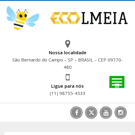
Skip
to
content
Nossa localidade
São Bernardo do Campo – SP – BRASIL – CEP 09770-
480
Ligue para nós
(11) 98755-4533