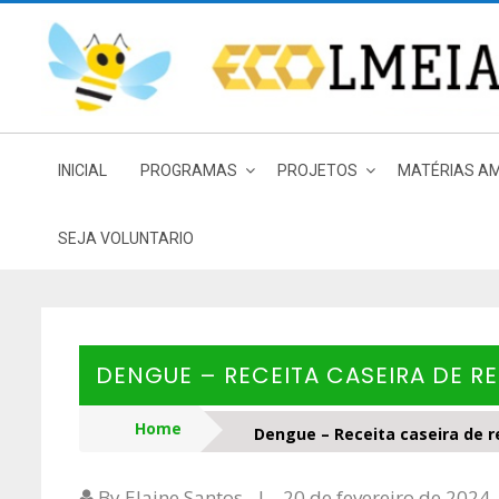
Skip
to
content
INICIAL
PROGRAMAS
PROJETOS
MATÉRIAS AM
SEJA VOLUNTARIO
DENGUE – RECEITA CASEIRA DE R
Home
Dengue – Receita caseira de 
By Elaine Santos
20 de fevereiro de 2024